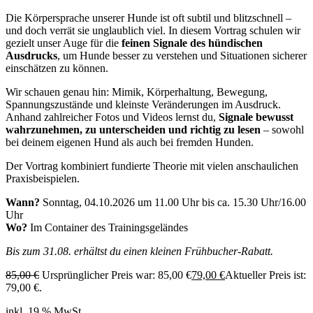
Die Körpersprache unserer Hunde ist oft subtil und blitzschnell –
und doch verrät sie unglaublich viel. In diesem Vortrag schulen wir
gezielt unser Auge für die
feinen Signale des hündischen
Ausdrucks
, um Hunde besser zu verstehen und Situationen sicherer
einschätzen zu können.
Wir schauen genau hin: Mimik, Körperhaltung, Bewegung,
Spannungszustände und kleinste Veränderungen im Ausdruck.
Anhand zahlreicher Fotos und Videos lernst du,
Signale bewusst
wahrzunehmen, zu unterscheiden und richtig zu lesen
– sowohl
bei deinem eigenen Hund als auch bei fremden Hunden.
Der Vortrag kombiniert fundierte Theorie mit vielen anschaulichen
Praxisbeispielen.
Wann?
Sonntag, 04.10.2026 um 11.00 Uhr bis ca. 15.30 Uhr/16.00
Uhr
Wo?
Im Container des Trainingsgeländes
Bis zum 31.08. erhältst du einen kleinen Frühbucher-Rabatt.
85,00
€
Ursprünglicher Preis war: 85,00 €
79,00
€
Aktueller Preis ist:
79,00 €.
inkl. 19 % MwSt.