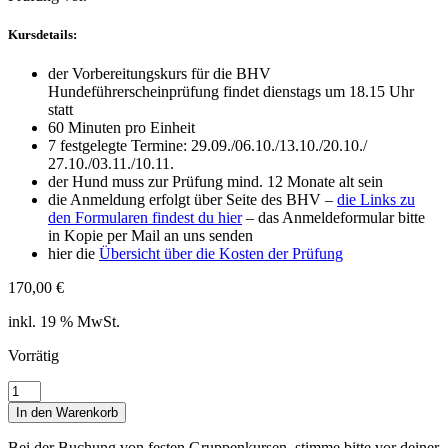
Kursdetails:
der Vorbereitungskurs für die BHV
Hundeführerscheinprüfung findet dienstags um 18.15 Uhr
statt
60 Minuten pro Einheit
7 festgelegte Termine: 29.09./06.10./13.10./20.10./
27.10./03.11./10.11.
der Hund muss zur Prüfung mind. 12 Monate alt sein
die Anmeldung erfolgt über Seite des BHV –
die Links zu
den Formularen findest du hier
– das Anmeldeformular bitte
in Kopie per Mail an uns senden
hier die
Übersicht über die Kosten der Prüfung
170,00
€
inkl. 19 % MwSt.
Vorrätig
Vorbereitungskurs
Prüfung
In den Warenkorb
Menge
Bei der Buchung von festen Gruppenkursen, stimme bitte vor deiner