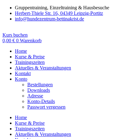
Zum
Gruppentraining, Einzeltraining & Hausbesuche
Inhalt
Herbert-Thiele Str. 16, 04349 Leipzig-Portitz
wechseln
info@hundezentrum-bettinakrist.de
Kurs buchen
0,00
€
0
Warenkorb
Home
Kurse & Preise
Trainingszeiten
Aktuelles & Veranstaltungen
Kontakt
Konto
Bestellungen
Downloads
Adresse
Konto-Details
Passwort vergessen
Home
Kurse & Preise
Trainingszeiten
Aktuelles & Veranstaltungen