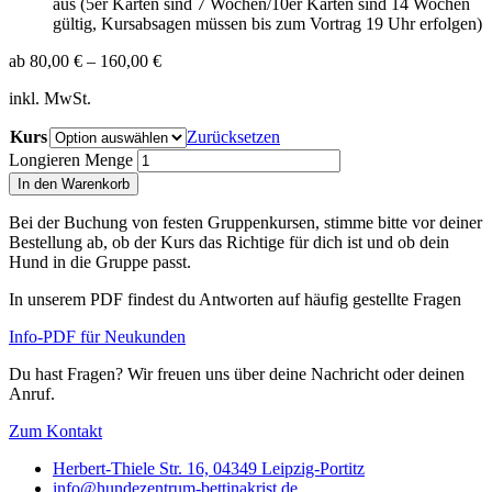
aus (5er Karten sind 7 Wochen/10er Karten sind 14 Wochen
gültig, Kursabsagen müssen bis zum Vortrag 19 Uhr erfolgen)
ab
80,00
€
–
160,00
€
inkl. MwSt.
Kurs
Zurücksetzen
Longieren Menge
In den Warenkorb
Bei der Buchung von festen Gruppenkursen, stimme bitte vor deiner
Bestellung ab, ob der Kurs das Richtige für dich ist und ob dein
Hund in die Gruppe passt.
In unserem PDF findest du Antworten auf häufig gestellte Fragen
Info-PDF für Neukunden
Du hast Fragen? Wir freuen uns über deine Nachricht oder deinen
Anruf.
Zum Kontakt
Herbert-Thiele Str. 16, 04349 Leipzig-Portitz
info@hundezentrum-bettinakrist.de